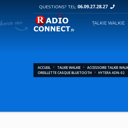
06.09.27.28.27
QUESTIONS? TEL:
DEMANDE DE DEVIS
TALKIE WALKIE
1
2
Sélectionnez vos produits.
R
Pour toutes vos autres demandes merci d'util
ACCUEIL
TALKIE WALKIE
ACCESSOIRE TALKIE WALK
OREILLETTE CASQUE BLUETOOTH
HYTERA ADN-02