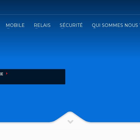
MOBILE
RELAIS
SÉCURITÉ
QUI SOMMES NOUS 
3
emplissez le formulaire.
Recevez
VOTRE DEVIS
iser le formulaire de contact !
IE