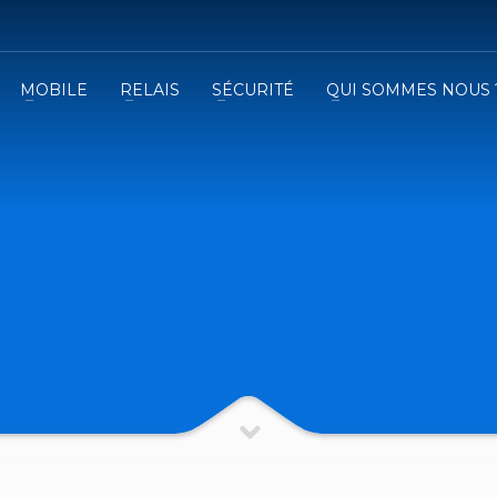
MOBILE
RELAIS
SÉCURITÉ
QUI SOMMES NOUS 
3
emplissez le formulaire.
Recevez
VOTRE DEVIS
iser le formulaire de contact !