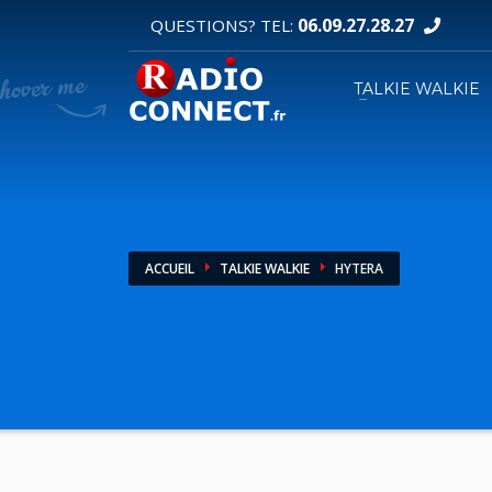
06.09.27.28.27
QUESTIONS? TEL:
DEMANDE DE DEVIS
TALKIE WALKIE
1
2
Sélectionnez vos produits.
R
Pour toutes vos autres demandes merci d'util
ACCUEIL
TALKIE WALKIE
HYTERA