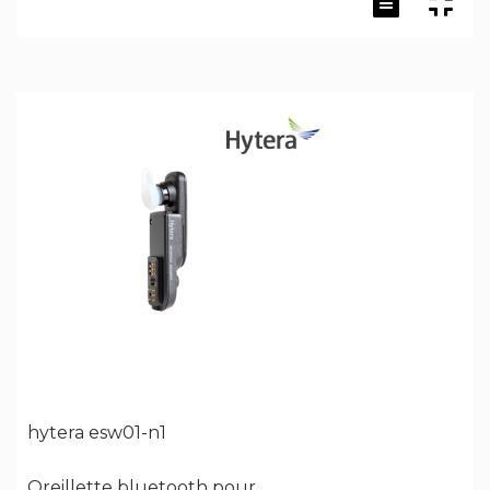
hytera esw01-n1
Oreillette bluetooth pour