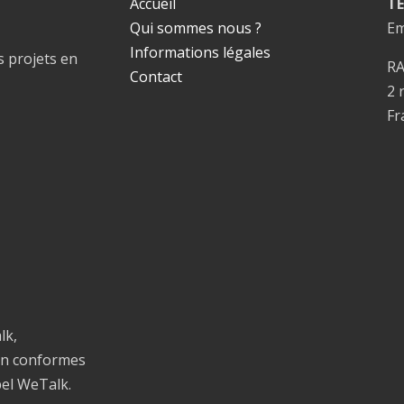
Accueil
TE
Qui sommes nous ?
Em
Informations légales
s projets en
R
Contact
2 
Fr
lk,
on conformes
bel WeTalk.