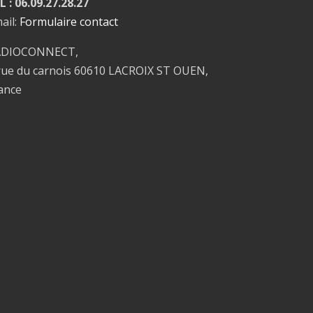
L : 06.09.27.28.27
ail:
Formulaire contact
ADIOCONNECT,
rue du carnois 60610 LACROIX ST OUEN,
ance