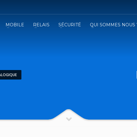
MOBILE
RELAIS
SÉCURITÉ
QUI SOMMES NOUS 
3
emplissez le formulaire.
Recevez
VOTRE DEVIS
iser le formulaire de contact !
ALOGIQUE