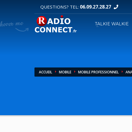
06.09.27.28.27
QUESTIONS? TEL:
DEMANDE DE DEVIS
TALKIE WALKIE
1
2
Sélectionnez vos produits.
R
Pour toutes vos autres demandes merci d'util
ACCUEIL
MOBILE
MOBILE PROFESSIONNEL
AN