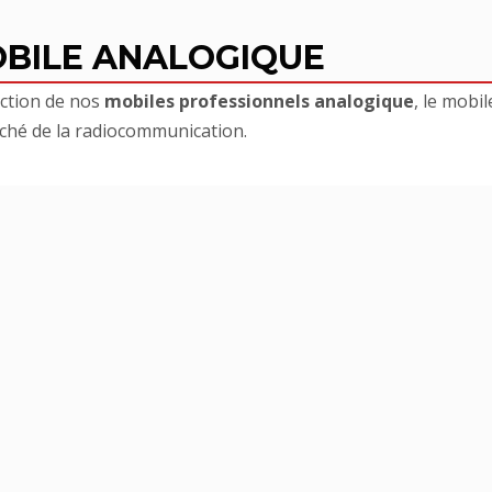
BILE ANALOGIQUE
ection de nos
mobile
s
professionnel
s
analogique
, le mobil
ché de la radiocommunication.