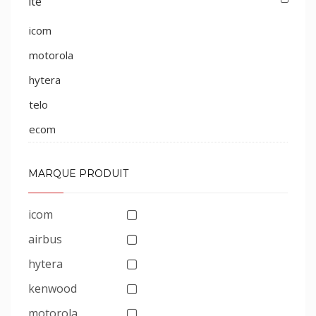
lte
icom
motorola
hytera
telo
ecom
MARQUE PRODUIT
icom
airbus
hytera
kenwood
motorola