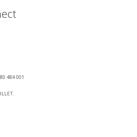
nect
80 484 001
ILLET.