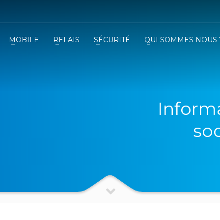
MOBILE
RELAIS
SÉCURITÉ
QUI SOMMES NOUS 
3
emplissez le formulaire.
Recevez
VOTRE DEVIS
iser le formulaire de contact !
Informa
so