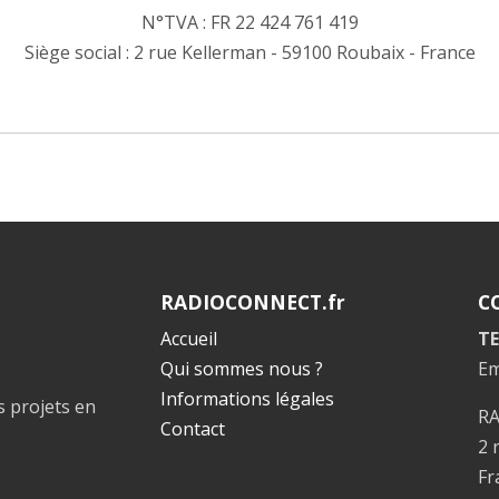
N°TVA : FR 22 424 761 419
Siège social : 2 rue Kellerman - 59100 Roubaix - France
RADIOCONNECT.fr
C
Accueil
TE
Qui sommes nous ?
Em
Informations légales
s projets en
R
Contact
2 
Fr