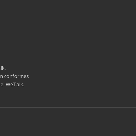
lk,
on conformes
bel WeTalk.