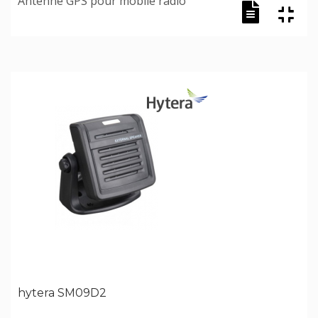
Antenne GPS pour mobile radio
hytera SM09D2