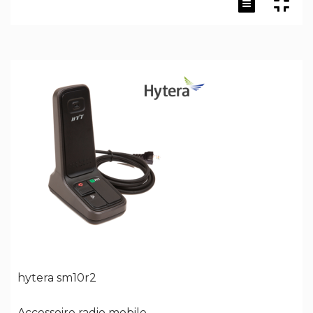
hytera sm10r2
Accessoire radio mobile