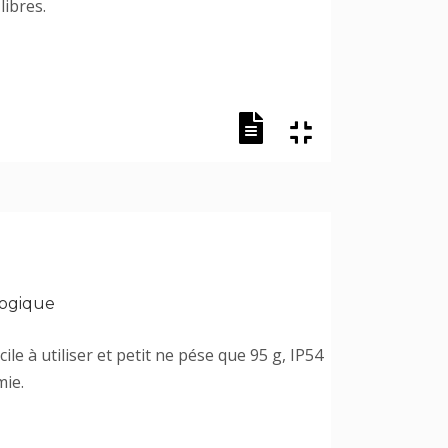
ibres.
logique
cile à utiliser et petit ne pése que 95 g, IP54
mie.