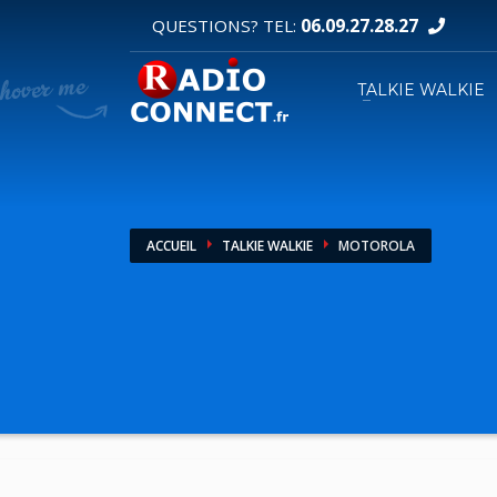
06.09.27.28.27
QUESTIONS? TEL:
DEMANDE DE DEVIS
TALKIE WALKIE
1
2
Sélectionnez vos produits.
R
Pour toutes vos autres demandes merci d'util
ACCUEIL
TALKIE WALKIE
MOTOROLA