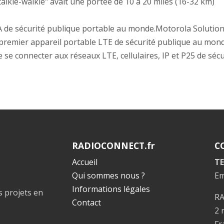
"talkie-walkie" avait une portée de 10 à 20 miles (16-32 km)
de sécurité publique portable au monde.Motorola Solution
e premier appareil portable LTE de sécurité publique au mon
 de se connecter aux réseaux LTE, cellulaires, IP et P25 de séc
RADIOCONNECT.fr
C
Accueil
TE
Qui sommes nous ?
Em
Informations légales
s projets en
R
Contact
2 
Fr