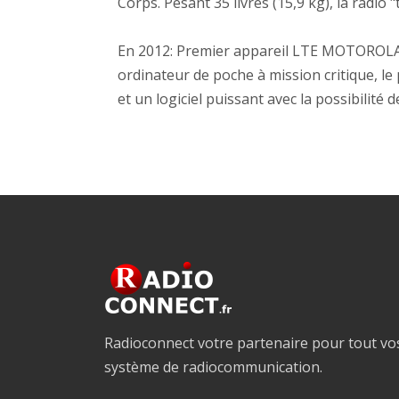
Corps. Pesant 35 livres (15,9 kg), la radio 
En 2012: Premier appareil LTE MOTOROLA 
ordinateur de poche à mission critique, l
et un logiciel puissant avec la possibilité
Radioconnect votre partenaire pour tout vo
système de radiocommunication.