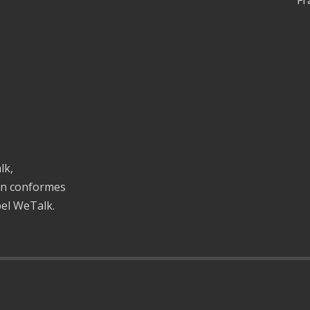
lk,
on conformes
bel WeTalk.