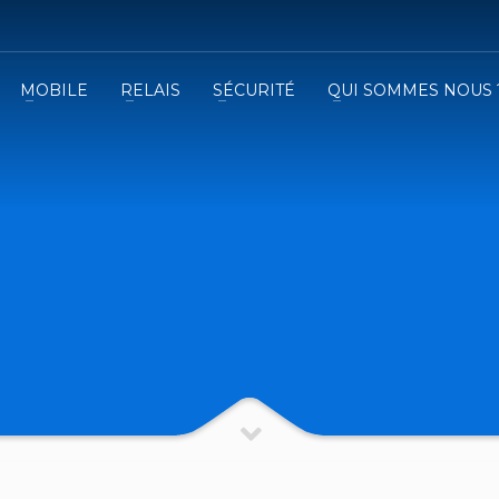
MOBILE
RELAIS
SÉCURITÉ
QUI SOMMES NOUS 
3
emplissez le formulaire.
Recevez
VOTRE DEVIS
iser le formulaire de contact !