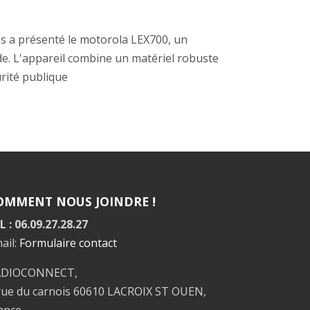
s a présenté le motorola LEX700, un
de. L'appareil combine un matériel robuste
urité publique
OMMENT NOUS JOINDRE !
L : 06.09.27.28.27
ail:
Formulaire contact
ADIOCONNECT,
rue du carnois 60610 LACROIX ST OUEN,
ance