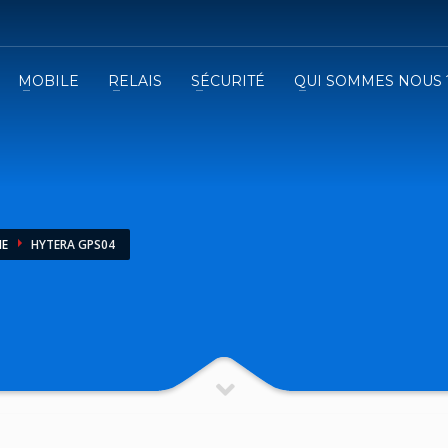
MOBILE
RELAIS
SÉCURITÉ
QUI SOMMES NOUS 
3
emplissez le formulaire.
Recevez
VOTRE DEVIS
iser le formulaire de contact !
NE
HYTERA GPS04