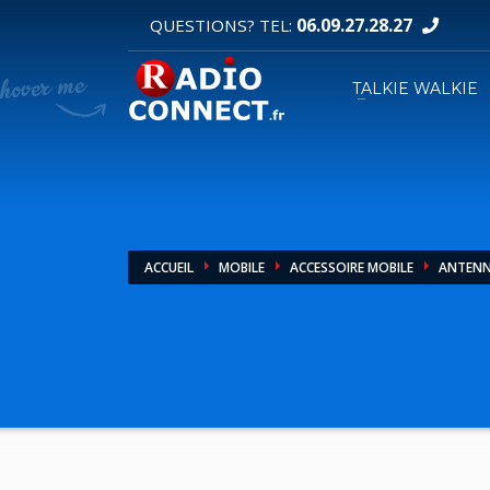
06.09.27.28.27
QUESTIONS? TEL:
DEMANDE DE DEVIS
TALKIE WALKIE
1
2
Sélectionnez vos produits.
R
Pour toutes vos autres demandes merci d'util
ACCUEIL
MOBILE
ACCESSOIRE MOBILE
ANTEN