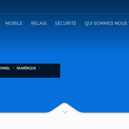
MOBILE
RELAIS
SÉCURITÉ
QUI SOMMES NOUS 
3
emplissez le formulaire.
Recevez
VOTRE DEVIS
iser le formulaire de contact !
IONNEL
NUMÉRIQUE