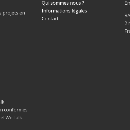
Qui sommes nous ?
Em
Informations légales
s projets en
R
Contact
2 
Fr
lk,
on conformes
bel WeTalk.