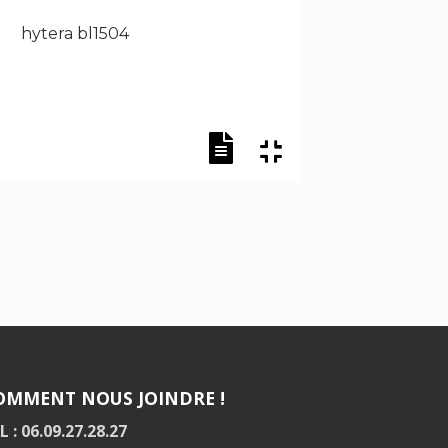
hytera bl1504
hytera
OMMENT NOUS JOINDRE !
L : 06.09.27.28.27