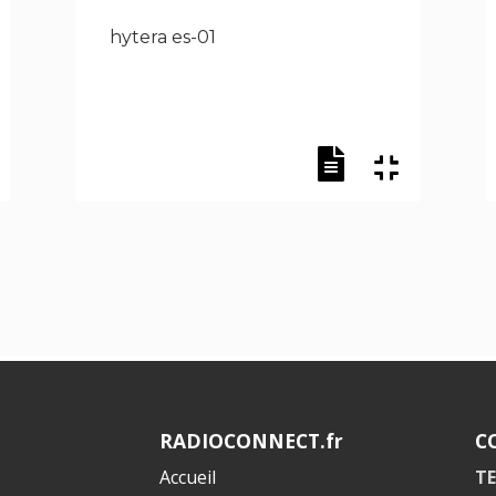
hytera es-01
RADIOCONNECT.fr
C
Accueil
TE