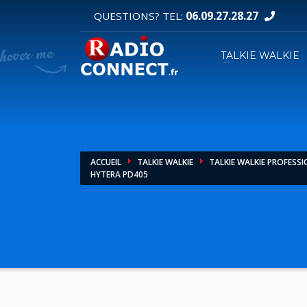
06.09.27.28.27
QUESTIONS? TEL:
DEMANDE DE DEVIS
TALKIE WALKIE
1
2
Sélectionnez vos produits.
R
Pour toutes vos autres demandes merci d'util
ACCUEIL
TALKIE WALKIE
TALKIE WALKIE PROFESS
HYTERA PD405