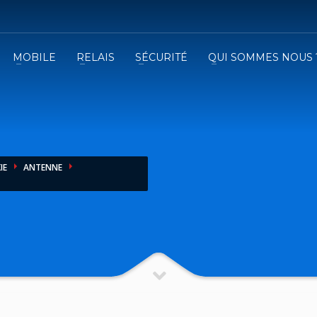
MOBILE
RELAIS
SÉCURITÉ
QUI SOMMES NOUS 
3
emplissez le formulaire.
Recevez
VOTRE DEVIS
iser le formulaire de contact !
IE
ANTENNE