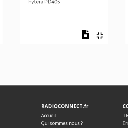
hytera PD405
RADIOCONNECT.fr
C
Accueil
TE
Qui sommes nous ?
Em