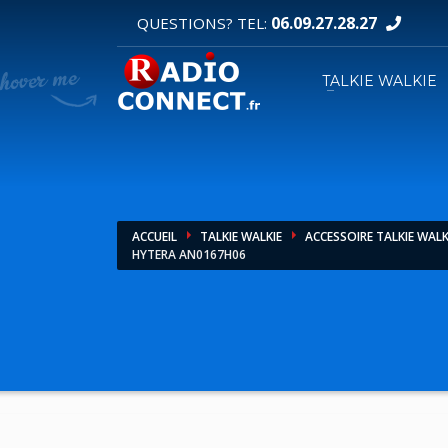
06.09.27.28.27
QUESTIONS? TEL:
DEMANDE DE DEVIS
TALKIE WALKIE
1
2
Sélectionnez vos produits.
R
Pour toutes vos autres demandes merci d'util
ACCUEIL
TALKIE WALKIE
ACCESSOIRE TALKIE WALK
HYTERA AN0167H06