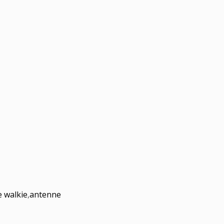
e walkie
,
antenne