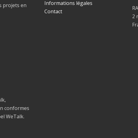
Informations légales
s projets en
R
Contact
2 
Fr
lk,
on conformes
bel WeTalk.