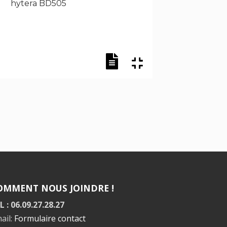
hytera BD505
hytera
OMMENT NOUS JOINDRE !
L : 06.09.27.28.27
ail:
Formulaire contact