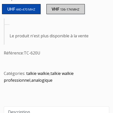
UHF
VHF
440-470 MHZ
136-174 MHZ
Le produit n'est plus disponible à la vente
Référence:
TC-620U
Catégories:
talkie walkie
,
talkie walkie
professionnel
,
analogique
Description