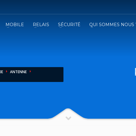
MOBILE
RELAIS
SÉCURITÉ
QUI SOMMES NOUS 
3
emplissez le formulaire.
Recevez
VOTRE DEVIS
iser le formulaire de contact !
IE
ANTENNE