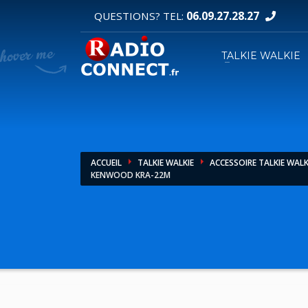
06.09.27.28.27
QUESTIONS? TEL:
DEMANDE DE DEVIS
TALKIE WALKIE
1
2
Sélectionnez vos produits.
R
Pour toutes vos autres demandes merci d'util
ACCUEIL
TALKIE WALKIE
ACCESSOIRE TALKIE WALK
KENWOOD KRA-22M