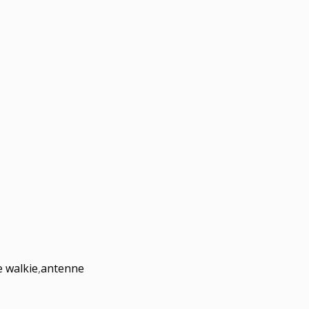
e walkie
,
antenne