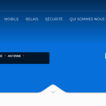
MOBILE
RELAIS
SÉCURITÉ
QUI SOMMES NOUS 
3
emplissez le formulaire.
Recevez
VOTRE DEVIS
iser le formulaire de contact !
IE
ANTENNE