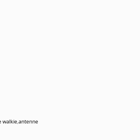
e walkie
,
antenne