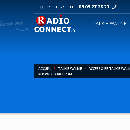
06.09.27.28.27
QUESTIONS? TEL:
DEMANDE DE DEVIS
TALKIE WALKIE
1
2
Sélectionnez vos produits.
R
Pour toutes vos autres demandes merci d'util
ACCUEIL
TALKIE WALKIE
ACCESSOIRE TALKIE WALK
KENWOOD KRA-23M