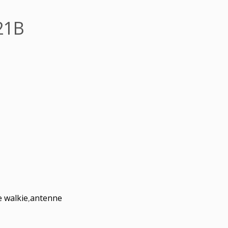
21B
e walkie
,
antenne