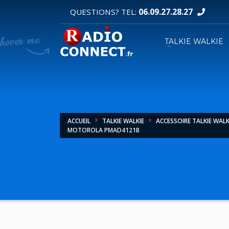
06.09.27.28.27
QUESTIONS? TEL:
DEMANDE DE DEVIS
TALKIE WALKIE
1
2
Sélectionnez vos produits.
R
Pour toutes vos autres demandes merci d'util
ACCUEIL
TALKIE WALKIE
ACCESSOIRE TALKIE WALK
MOTOROLA PMAD4121B