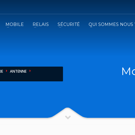
MOBILE
RELAIS
SÉCURITÉ
QUI SOMMES NOUS 
3
emplissez le formulaire.
Recevez
VOTRE DEVIS
iser le formulaire de contact !
Mo
IE
ANTENNE