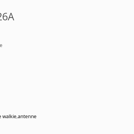
26A
e
e walkie
,
antenne