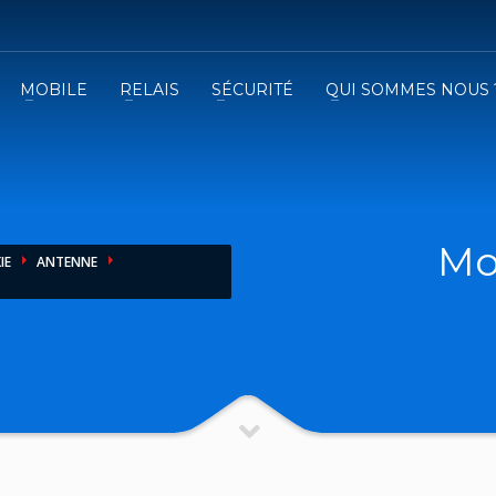
MOBILE
RELAIS
SÉCURITÉ
QUI SOMMES NOUS 
3
emplissez le formulaire.
Recevez
VOTRE DEVIS
iser le formulaire de contact !
Mo
IE
ANTENNE