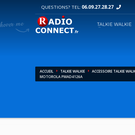
06.09.27.28.27
QUESTIONS? TEL:
DEMANDE DE DEVIS
TALKIE WALKIE
1
2
Sélectionnez vos produits.
R
Pour toutes vos autres demandes merci d'util
ACCUEIL
TALKIE WALKIE
ACCESSOIRE TALKIE WALK
MOTOROLA PMAD4126A