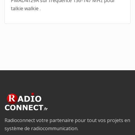
PMAD4129A sur fréquence 136-147 MHz pour
talkie walkie .
Radioconnect votre partenaire pour tout vos projets en
système de radiocommunication.