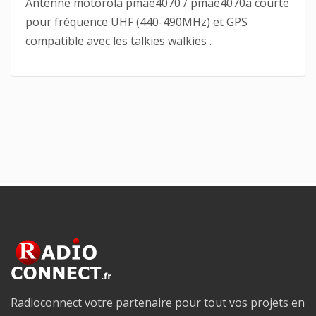
Antenne motorola pmae4070 / pmae4070a courte
pour fréquence UHF (440-490MHz) et GPS
compatible avec les talkies walkies .
Radioconnect votre partenaire pour tout vos projets en