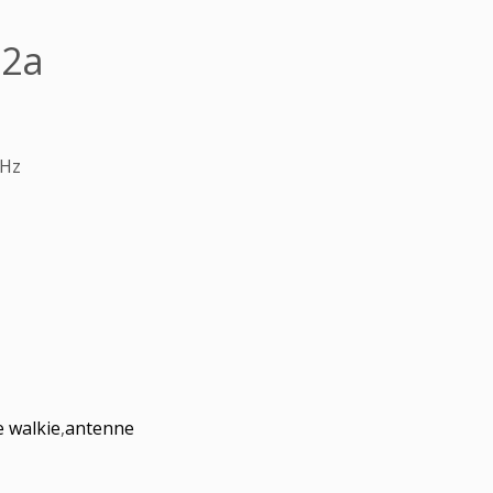
82a
MHz
e walkie
,
antenne