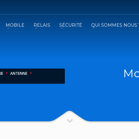
MOBILE
RELAIS
SÉCURITÉ
QUI SOMMES NOUS 
3
emplissez le formulaire.
Recevez
VOTRE DEVIS
iser le formulaire de contact !
Mo
IE
ANTENNE