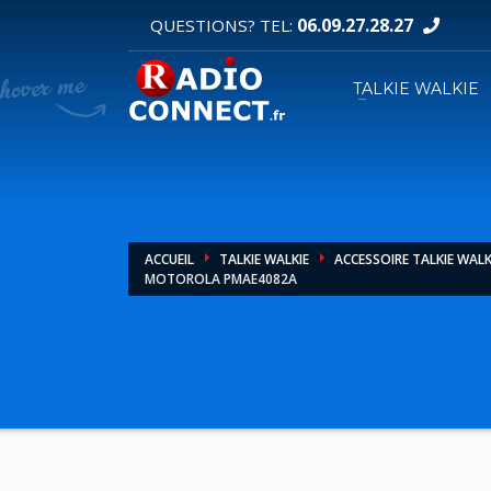
06.09.27.28.27
QUESTIONS? TEL:
DEMANDE DE DEVIS
TALKIE WALKIE
1
2
Sélectionnez vos produits.
R
Pour toutes vos autres demandes merci d'util
ACCUEIL
TALKIE WALKIE
ACCESSOIRE TALKIE WALK
MOTOROLA PMAE4082A