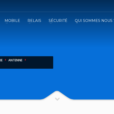
MOBILE
RELAIS
SÉCURITÉ
QUI SOMMES NOUS 
3
emplissez le formulaire.
Recevez
VOTRE DEVIS
iser le formulaire de contact !
IE
ANTENNE