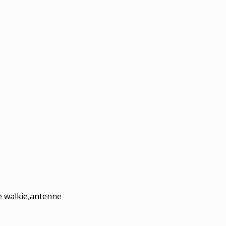
e walkie
,
antenne