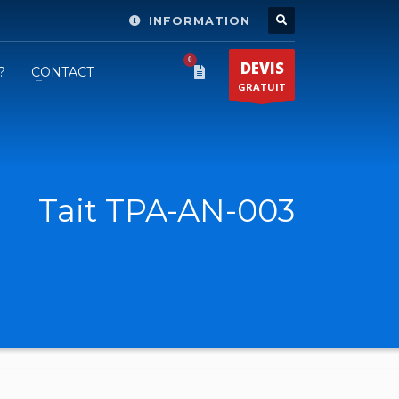
INFORMATION
Horaire d'ouverture
×
DEVIS
?
CONTACT
GRATUIT
Lun-Ven 9:00 - 18:00
Gratuit
Tait TPA-AN-003