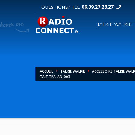
06.09.27.28.27
QUESTIONS? TEL:
DEMANDE DE DEVIS
TALKIE WALKIE
1
2
Sélectionnez vos produits.
R
Pour toutes vos autres demandes merci d'util
ACCUEIL
TALKIE WALKIE
ACCESSOIRE TALKIE WALK
TAIT TPA-AN-003