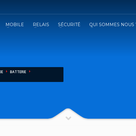
MOBILE
RELAIS
SÉCURITÉ
QUI SOMMES NOUS 
3
emplissez le formulaire.
Recevez
VOTRE DEVIS
iser le formulaire de contact !
IE
BATTERIE