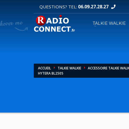
06.09.27.28.27
QUESTIONS? TEL:
DEMANDE DE DEVIS
TALKIE WALKIE
1
2
Sélectionnez vos produits.
R
Pour toutes vos autres demandes merci d'util
ACCUEIL
TALKIE WALKIE
ACCESSOIRE TALKIE WALK
HYTERA BL2505