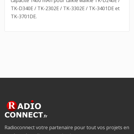
capacité 1400 mAh pour talkie walkie TK-D240E /
TK-D340E / TK-2302E / TK-3302E / TK-3401DE et
TK-3701DE.
Radioconnect votre partenaire pour tout vos projets en