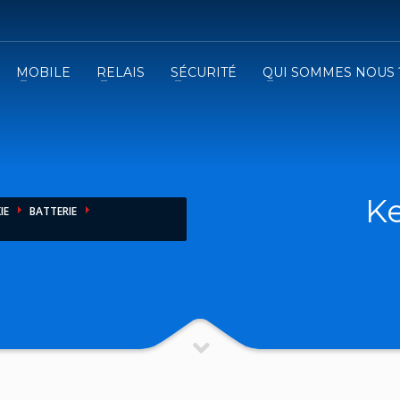
MOBILE
RELAIS
SÉCURITÉ
QUI SOMMES NOUS 
3
emplissez le formulaire.
Recevez
VOTRE DEVIS
iser le formulaire de contact !
K
IE
BATTERIE