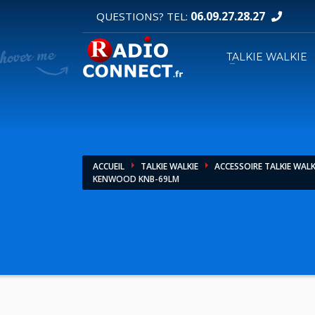
06.09.27.28.27
QUESTIONS? TEL:
DEMANDE DE DEVIS
TALKIE WALKIE
1
2
Sélectionnez vos produits.
R
Pour toutes vos autres demandes merci d'util
ACCUEIL
TALKIE WALKIE
ACCESSOIRE TALKIE WALK
KENWOOD KNB-69LM