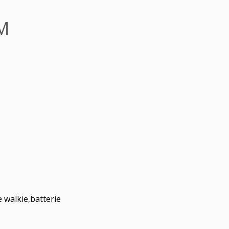
M
e walkie
,
batterie