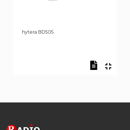
ra BD505
hytera B