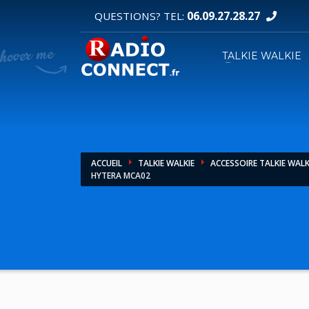
06.09.27.28.27
QUESTIONS? TEL:
DEMANDE DE DEVIS
TALKIE WALKIE
1
2
Sélectionnez vos produits.
R
Pour toutes vos autres demandes merci d'util
ACCUEIL
TALKIE WALKIE
ACCESSOIRE TALKIE WALK
HYTERA MCA02