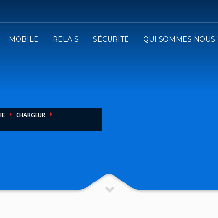
MOBILE
RELAIS
SÉCURITÉ
QUI SOMMES NOUS 
3
emplissez le formulaire.
Recevez
VOTRE DEVIS
iser le formulaire de contact !
IE
CHARGEUR