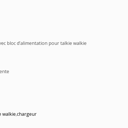
c bloc d’alimentation pour talkie walkie
vente
e walkie
,
chargeur