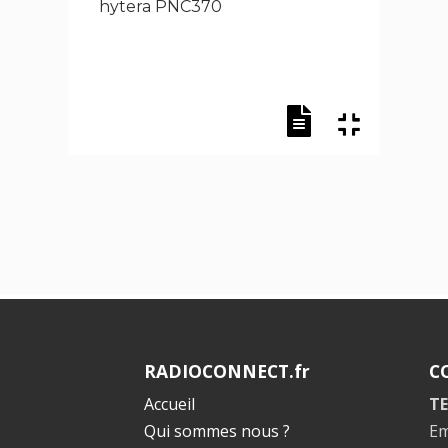
hytera PNC370
RADIOCONNECT.fr
C
Accueil
TE
Qui sommes nous ?
Em