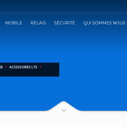
MOBILE
RELAIS
SÉCURITÉ
QUI SOMMES NOUS 
3
emplissez le formulaire.
Recevez
VOTRE DEVIS
iser le formulaire de contact !
IE
ACCESSOIRES LTE