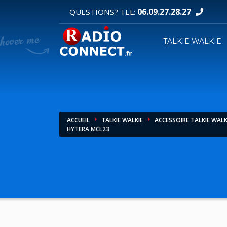
06.09.27.28.27
QUESTIONS? TEL:
DEMANDE DE DEVIS
TALKIE WALKIE
1
2
Sélectionnez vos produits.
R
Pour toutes vos autres demandes merci d'util
ACCUEIL
TALKIE WALKIE
ACCESSOIRE TALKIE WALK
HYTERA MCL23