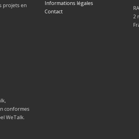
Informations légales
s projets en
R
Contact
2 
Fr
lk,
on conformes
bel WeTalk.