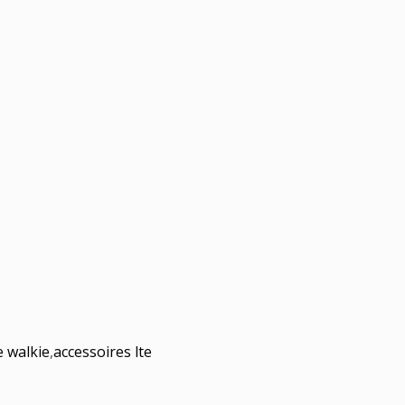
e walkie
,
accessoires lte