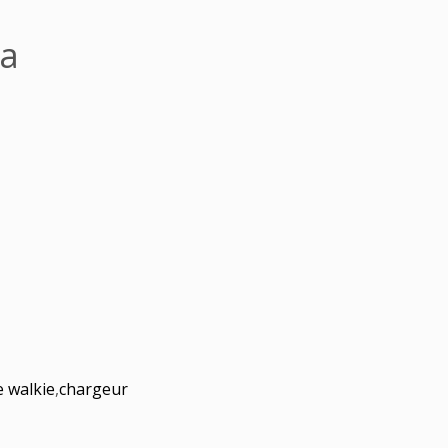
8a
e walkie
,
chargeur