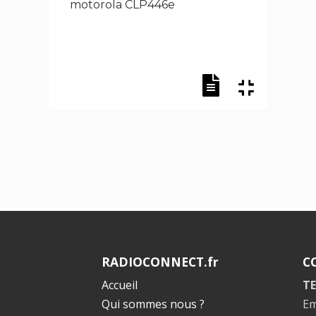
motorola CLP446e
RADIOCONNECT.fr
C
Accueil
TE
Qui sommes nous ?
Em