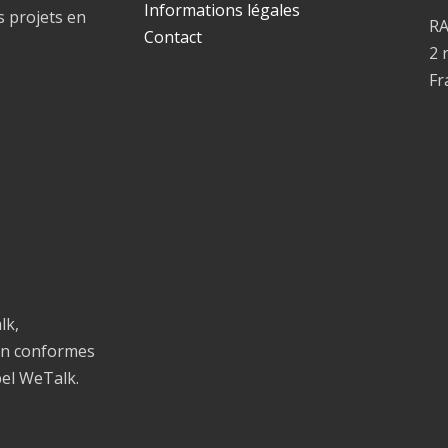
Informations légales
s projets en
R
Contact
2 
Fr
lk,
on conformes
bel WeTalk.