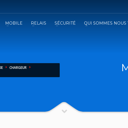
MOBILE
RELAIS
SÉCURITÉ
QUI SOMMES NOUS 
3
emplissez le formulaire.
Recevez
VOTRE DEVIS
iser le formulaire de contact !
M
IE
CHARGEUR