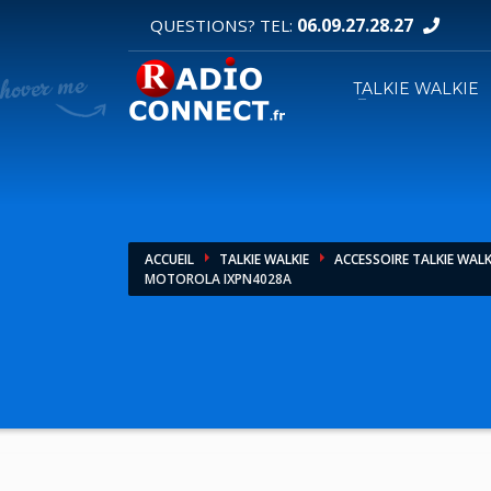
06.09.27.28.27
QUESTIONS? TEL:
DEMANDE DE DEVIS
TALKIE WALKIE
1
2
Sélectionnez vos produits.
R
Pour toutes vos autres demandes merci d'util
ACCUEIL
TALKIE WALKIE
ACCESSOIRE TALKIE WALK
MOTOROLA IXPN4028A