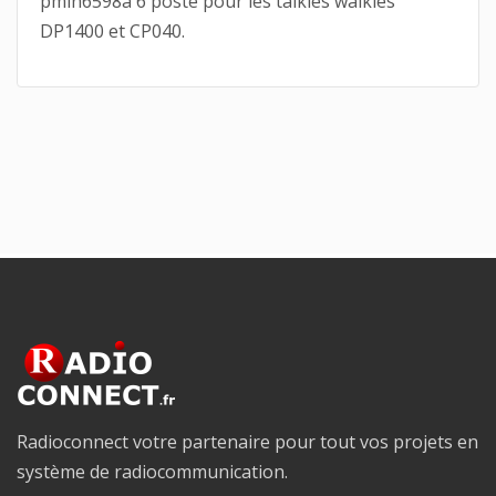
pmln6598a 6 poste pour les talkies walkies
DP1400 et CP040.
Radioconnect votre partenaire pour tout vos projets en
système de radiocommunication.