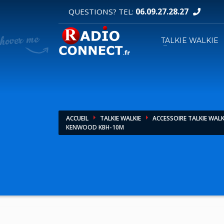
06.09.27.28.27
QUESTIONS? TEL:
DEMANDE DE DEVIS
TALKIE WALKIE
1
2
Sélectionnez vos produits.
R
Pour toutes vos autres demandes merci d'util
ACCUEIL
TALKIE WALKIE
ACCESSOIRE TALKIE WALK
KENWOOD KBH-10M