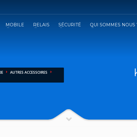
MOBILE
RELAIS
SÉCURITÉ
QUI SOMMES NOUS 
3
emplissez le formulaire.
Recevez
VOTRE DEVIS
iser le formulaire de contact !
IE
AUTRES ACCESSOIRES