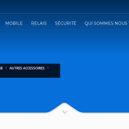
MOBILE
RELAIS
SÉCURITÉ
QUI SOMMES NOUS 
3
emplissez le formulaire.
Recevez
VOTRE DEVIS
iser le formulaire de contact !
IE
AUTRES ACCESSOIRES