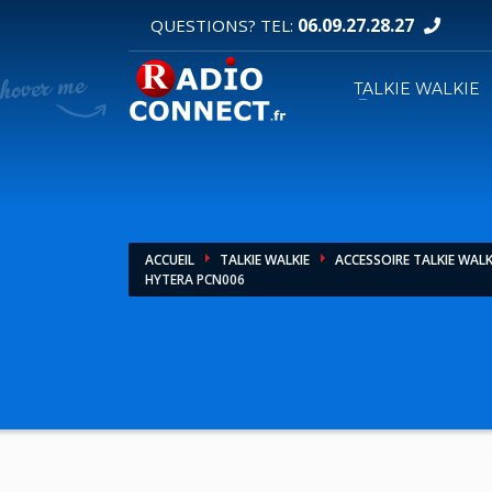
06.09.27.28.27
QUESTIONS? TEL:
DEMANDE DE DEVIS
TALKIE WALKIE
1
2
Sélectionnez vos produits.
R
Pour toutes vos autres demandes merci d'util
ACCUEIL
TALKIE WALKIE
ACCESSOIRE TALKIE WALK
HYTERA PCN006