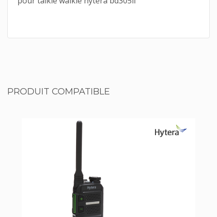
pour talkie walkie hytera bd305lf
PRODUIT COMPATIBLE