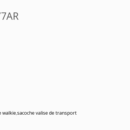
77AR
e walkie
,
sacoche valise de transport