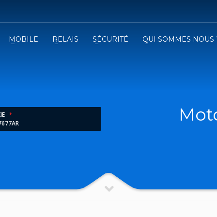
MOBILE
RELAIS
SÉCURITÉ
QUI SOMMES NOUS 
3
emplissez le formulaire.
Recevez
VOTRE DEVIS
iser le formulaire de contact !
Mot
IE
7677AR