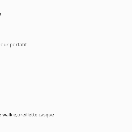
W
pour portatif
e walkie
,
oreillette casque