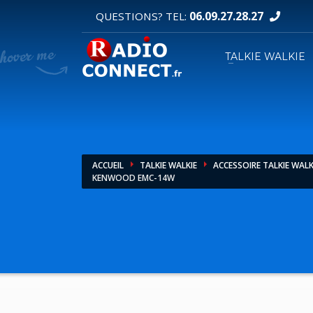
06.09.27.28.27
QUESTIONS? TEL:
DEMANDE DE DEVIS
TALKIE WALKIE
1
2
Sélectionnez vos produits.
R
Pour toutes vos autres demandes merci d'util
ACCUEIL
TALKIE WALKIE
ACCESSOIRE TALKIE WALK
KENWOOD EMC-14W