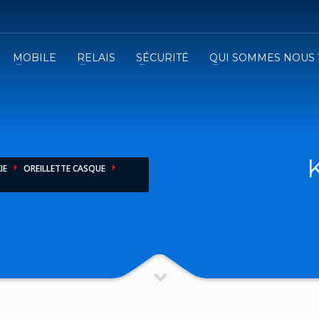
MOBILE
RELAIS
SÉCURITÉ
QUI SOMMES NOUS 
3
emplissez le formulaire.
Recevez
VOTRE DEVIS
iser le formulaire de contact !
IE
OREILLETTE CASQUE