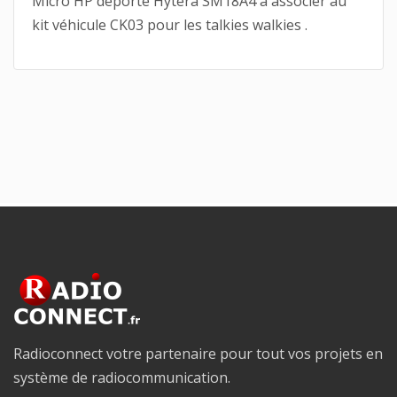
Micro HP déporté Hytera SM18A4 à associer au
kit véhicule CK03 pour les talkies walkies .
Radioconnect votre partenaire pour tout vos projets en
système de radiocommunication.