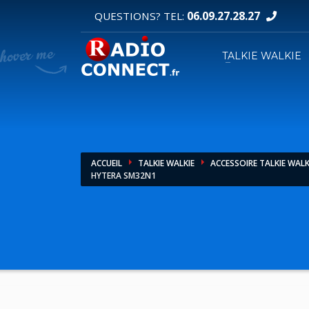
06.09.27.28.27
QUESTIONS? TEL:
DEMANDE DE DEVIS
TALKIE WALKIE
1
2
Sélectionnez vos produits.
R
Pour toutes vos autres demandes merci d'util
ACCUEIL
TALKIE WALKIE
ACCESSOIRE TALKIE WALK
HYTERA SM32N1