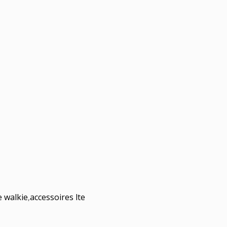
e walkie
,
accessoires lte