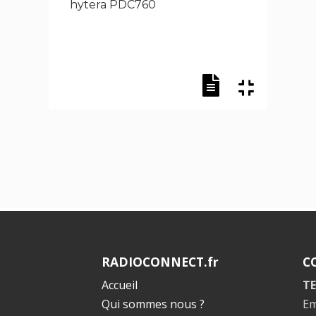
hytera PDC760
RADIOCONNECT.fr
C
Accueil
TE
Qui sommes nous ?
Em