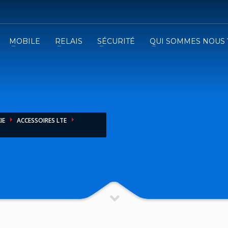
MOBILE
RELAIS
SÉCURITÉ
QUI SOMMES NOUS 
3
emplissez le formulaire.
Recevez
VOTRE DEVIS
iser le formulaire de contact !
IE
ACCESSOIRES LTE