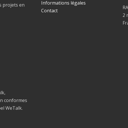
Informations légales
s projets en
R
Contact
2 
Fr
lk,
on conformes
bel WeTalk.