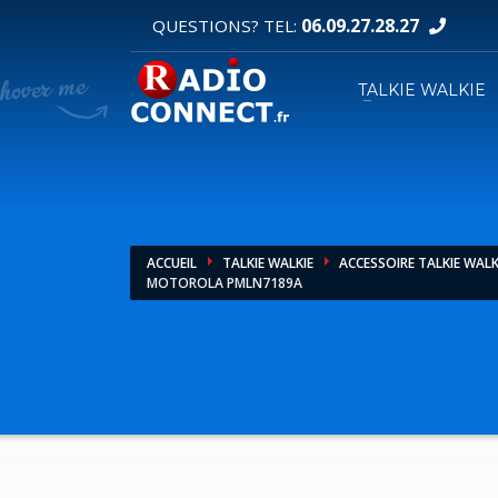
06.09.27.28.27
QUESTIONS? TEL:
DEMANDE DE DEVIS
TALKIE WALKIE
1
2
Sélectionnez vos produits.
R
Pour toutes vos autres demandes merci d'util
ACCUEIL
TALKIE WALKIE
ACCESSOIRE TALKIE WALK
MOTOROLA PMLN7189A