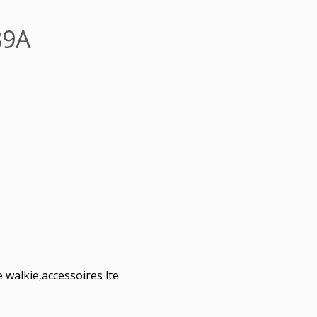
89A
e walkie
,
accessoires lte