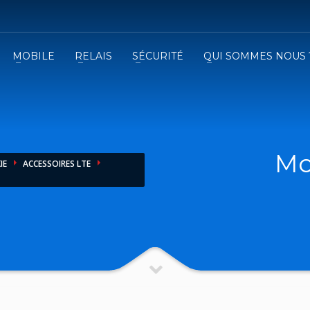
MOBILE
RELAIS
SÉCURITÉ
QUI SOMMES NOUS 
3
emplissez le formulaire.
Recevez
VOTRE DEVIS
iser le formulaire de contact !
Mo
IE
ACCESSOIRES LTE