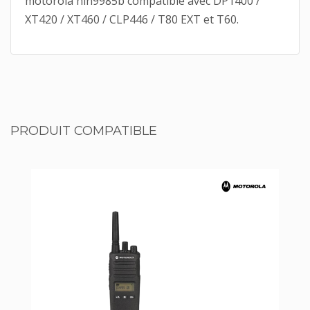
motorola hln9985b compatible avec DP1400 /
XT420 / XT460 / CLP446 / T80 EXT et T60.
PRODUIT COMPATIBLE