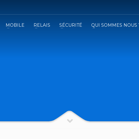
MOBILE
RELAIS
SÉCURITÉ
QUI SOMMES NOUS 
3
emplissez le formulaire.
Recevez
VOTRE DEVIS
iser le formulaire de contact !