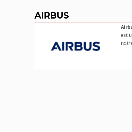
AIRBUS
Airb
est u
notr