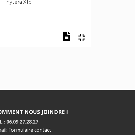
hytera X1p
hytera
OMMENT NOUS JOINDRE !
L : 06.09.27.28.27
ail:
Formulaire contact