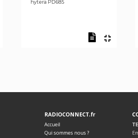
hytera PD685
RADIOCONNECT.fr
C
Accueil
TE
Qui sommes nous ?
Em