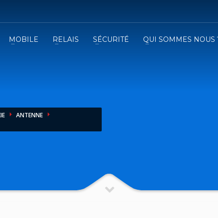
MOBILE
RELAIS
SÉCURITÉ
QUI SOMMES NOUS 
3
emplissez le formulaire.
Recevez
VOTRE DEVIS
iser le formulaire de contact !
IE
ANTENNE