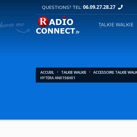
06.09.27.28.27
QUESTIONS? TEL:
DEMANDE DE DEVIS
TALKIE WALKIE
1
2
Sélectionnez vos produits.
R
Pour toutes vos autres demandes merci d'util
ACCUEIL
TALKIE WALKIE
ACCESSOIRE TALKIE WALK
HYTERA AN0156H01