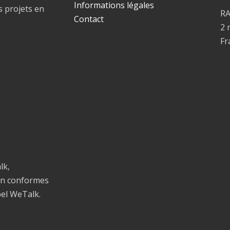
Informations légales
s projets en
R
Contact
2 
Fr
lk,
on conformes
bel WeTalk.