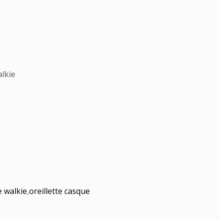
lkie
e walkie
,
oreillette casque