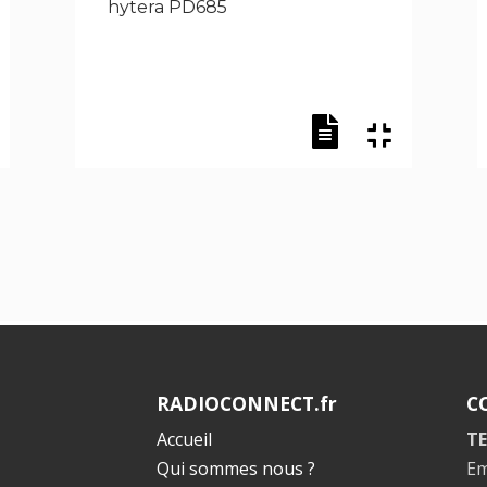
hytera PD685
RADIOCONNECT.fr
C
Accueil
TE
Qui sommes nous ?
Em