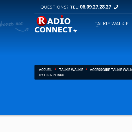
06.09.27.28.27
QUESTIONS? TEL:
DEMANDE DE DEVIS
TALKIE WALKIE
1
2
Sélectionnez vos produits.
R
Pour toutes vos autres demandes merci d'util
ACCUEIL
TALKIE WALKIE
ACCESSOIRE TALKIE WALK
HYTERA POA66