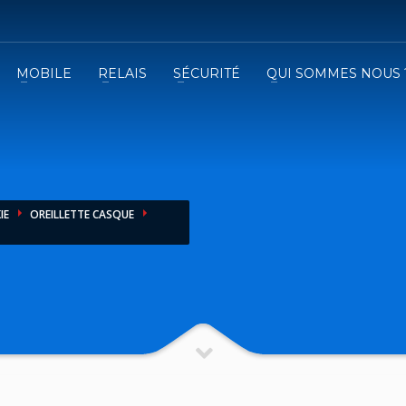
MOBILE
RELAIS
SÉCURITÉ
QUI SOMMES NOUS 
3
emplissez le formulaire.
Recevez
VOTRE DEVIS
iser le formulaire de contact !
IE
OREILLETTE CASQUE