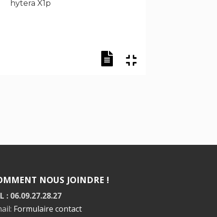
hytera X1p
hytera
OMMENT NOUS JOINDRE !
L : 06.09.27.28.27
ail:
Formulaire contact