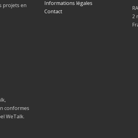
Informations légales
s projets en
R
Contact
2 
Fr
lk,
on conformes
bel WeTalk.