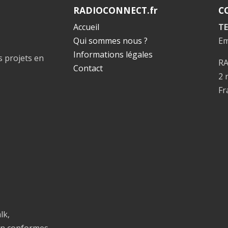
RADIOCONNECT.fr
C
Accueil
TE
Qui sommes nous ?
Em
Informations légales
s projets en
R
Contact
2 
Fr
lk,
on conformes