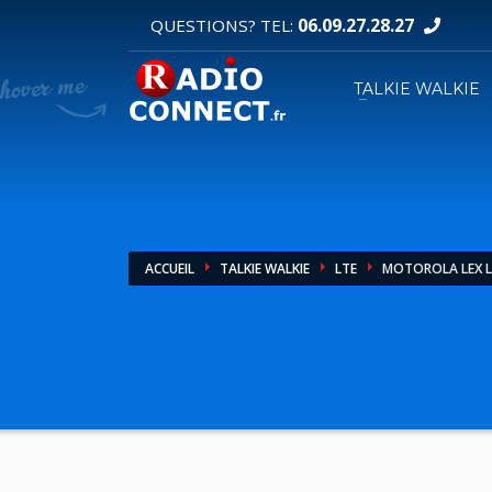
06.09.27.28.27
QUESTIONS? TEL:
DEMANDE DE DEVIS
TALKIE WALKIE
1
2
Sélectionnez vos produits.
R
Pour toutes vos autres demandes merci d'util
ACCUEIL
TALKIE WALKIE
LTE
MOTOROLA LEX L