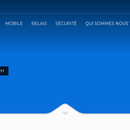
MOBILE
RELAIS
SÉCURITÉ
QUI SOMMES NOUS 
3
emplissez le formulaire.
Recevez
VOTRE DEVIS
iser le formulaire de contact !
11