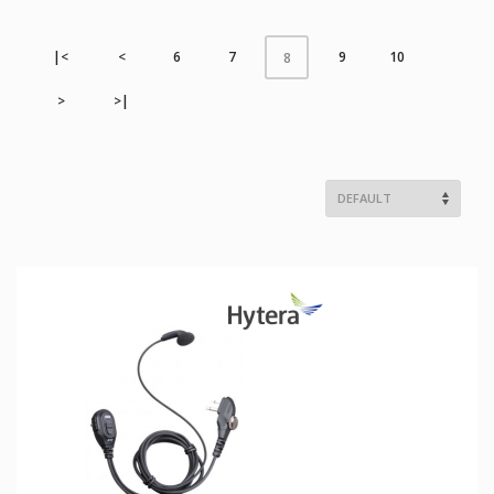
|<
<
6
7
9
10
8
>
>|