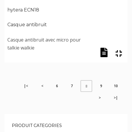
hytera ECN18
Casque antibruit
Casque antibruit avec micro pour
talkie walkie
|<
<
6
7
9
10
8
>
>|
PRODUIT CATEGORIES