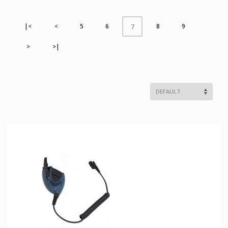
|<
<
5
6
8
9
7
>
>|