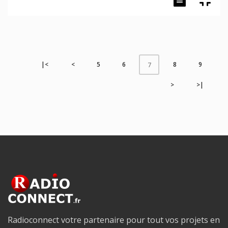
|<
<
5
6
8
9
7
>
>|
Radioconnect votre partenaire pour tout vos projets en