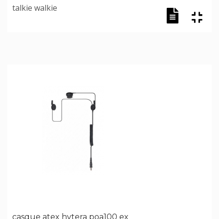
talkie walkie
casque atex hytera poa100 ex