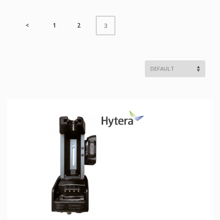
<
1
2
3