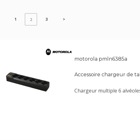
1
3
>
2
motorola pmln6385a
Accessoire chargeur de ta
Chargeur multiple 6 alvéole