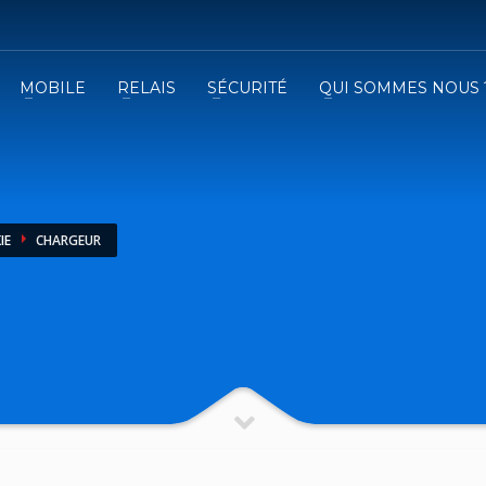
MOBILE
RELAIS
SÉCURITÉ
QUI SOMMES NOUS 
3
emplissez le formulaire.
Recevez
VOTRE DEVIS
iser le formulaire de contact !
IE
CHARGEUR