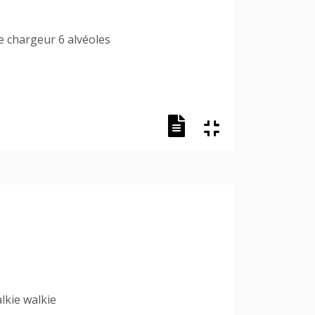
e chargeur 6 alvéoles
lkie walkie