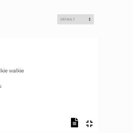
lkie walkie
s