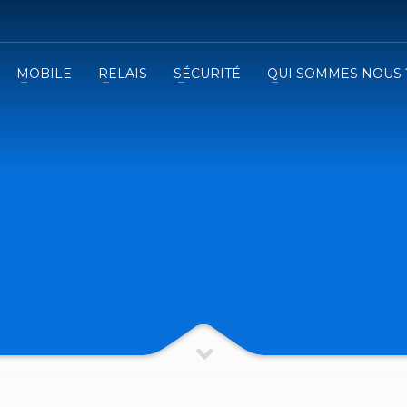
MOBILE
RELAIS
SÉCURITÉ
QUI SOMMES NOUS 
3
emplissez le formulaire.
Recevez
VOTRE DEVIS
iser le formulaire de contact !