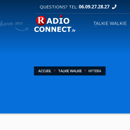
06.09.27.28.27
QUESTIONS? TEL:
DEMANDE DE DEVIS
TALKIE WALKIE
1
2
Sélectionnez vos produits.
R
Pour toutes vos autres demandes merci d'util
ACCUEIL
TALKIE WALKIE
HYTERA