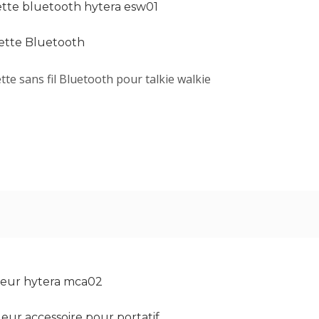
lette bluetooth hytera esw01
lette Bluetooth
ette sans fil Bluetooth pour talkie walkie
eur hytera mca02
eur accessoire pour portatif