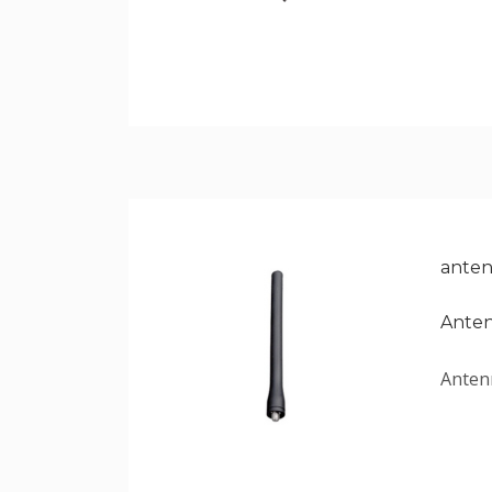
anten
Ante
Antenn