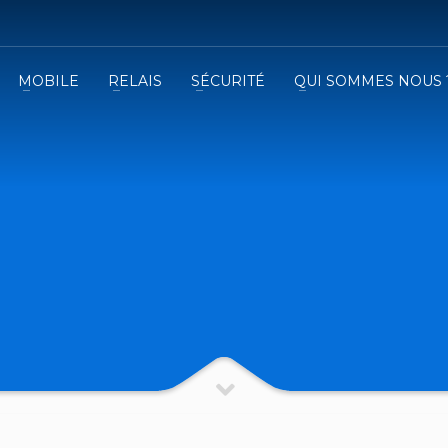
MOBILE
RELAIS
SÉCURITÉ
QUI SOMMES NOUS 
3
emplissez le formulaire.
Recevez
VOTRE DEVIS
iser le formulaire de contact !