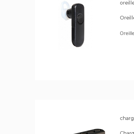
oreil
Oreil
Oreill
charg
Charg