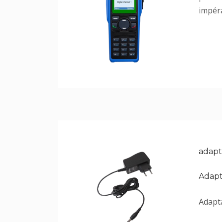
impéra
adapt
Adapt
Adapta