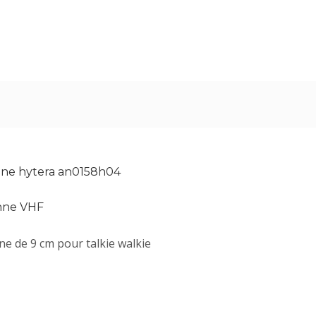
ne hytera an0158h04
nne VHF
e de 9 cm pour talkie walkie