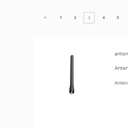
<
1
2
4
5
3
anten
Anten
Anten