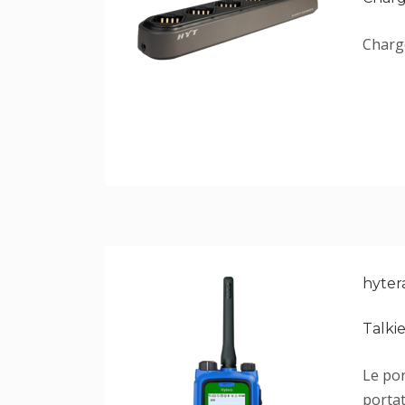
Charge
hyter
Talki
Le po
portat