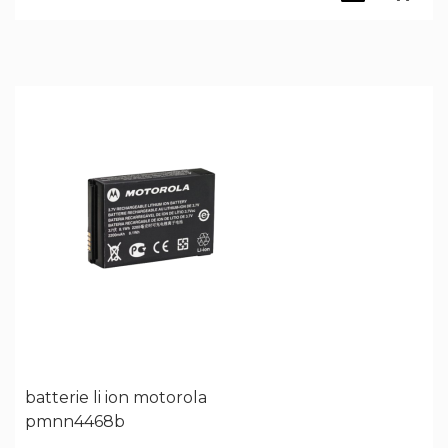
batterie li ion motorola
pmnn4468b