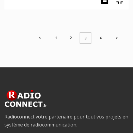
<
1
2
4
>
3
Radioconnect votre partenaire pour tout vos projets en
système de radiocommunication.