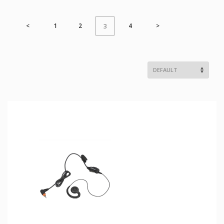
<
1
2
4
>
3