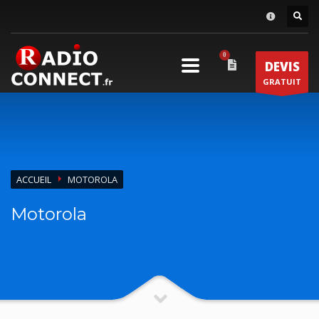
×
DEMANDE DE DEVIS
DEVIS
1
Sélectionnez vos produits.
GRATUIT
2
Remplissez le formulaire.
3
Recevez
VOTRE DEVIS
Gratuit
Pour toutes vos autres demandes merci d'utiliser le
formulaire de contact !
ACCUEIL
MOTOROLA
Horaire d'ouverture
Motorola
Lun-Ven 9:00 - 18:00