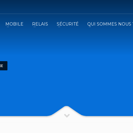
MOBILE
RELAIS
SÉCURITÉ
QUI SOMMES NOUS 
3
emplissez le formulaire.
Recevez
VOTRE DEVIS
iser le formulaire de contact !
IE