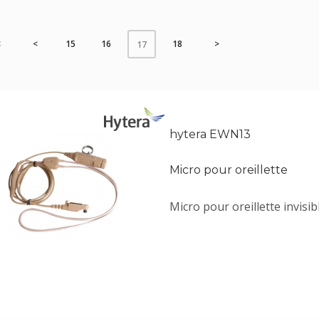
<
<
15
16
18
>
17
hytera EWN13
Micro pour oreillette
Micro pour oreillette invisib